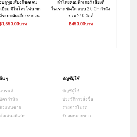
บลูทูธเสียงดีชัดเจน
ลำโพงคอมพิวเตอร์ เสียงดี
ลำโพงคอมพ
เยี่ยม มีไมโครโฟน พก
ไพเราะ ชัดใส แบบ 2.0 CH กำลัง
นุ่มลึก ระ
 มีระบบตัดเสียงรบกวน
รวม 240 วัตต์
฿1,550.00บาท
฿450.00บาท
฿1
อื่น ๆ
บัญชีผู้ใช้
แบรนด์
บัญชีผู้ใช้
บัตรกำนัล
ประวัติการสั่งซื้อ
ตัวแทนขาย
รายการโปรด
ข้อเสนอพิเสษ
รับจดหมายข่าว