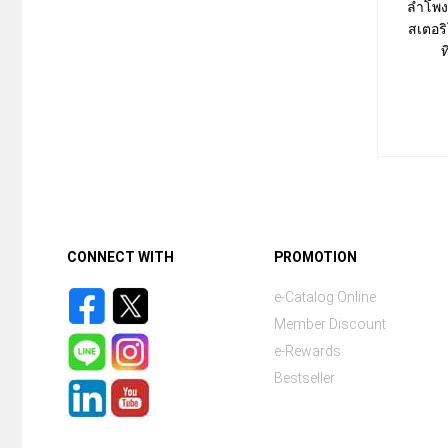
ลำโพงค
สเตอริ
ท
CONNECT WITH
PROMOTION
e-Catalog Online
Member Discount
e-Rewards
Bestseller