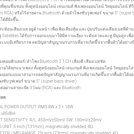
ี่คุณชื่นชอบ ทั้งดูหนังออนไลน์ เล่นเกมส์ ฟังเพลงออนไลน์ วิทยุออนไลน์ ท
m RCA) หรือไร้สายผ่าน Bluetooth ด้วยลำโพงซับวูฟเฟอร์ ขนาด 5” (super 
ด้ดียิ่งขึ้น
สะท้อนเสียงเบส อยู่ด้านหน้า เพื่อเพิ่มเสียงทุ้ม และปุ่มปรับแต่งเสียงเบสที่
ู่ Satellites ได้รับการออกแบบมาให้มีความเอียง ระดับสายและหู มีมุมสูง เ
ระบบมีเสถียรภาพ ลดปัญหาสัญญาณรบกวนที่อาจเกิดขึ้นจากพื้นผิวได้อย่างม
งคอมพิวเตอร์/ลำโพง Bluetooth 2.1 CH เสียงดี เสียงเบสชัด
บายได้ทุกแนวเพลง ทั้งดูหนังออนไลน์ เล่นเกมส์ ฟังเพลงออนไลน์ วิทยุออนไลน์
งออกแบบมาสามารถลดปัญหาสัญญาณรบกวนที่อาจเกิดขึ้นจากพื้นผิวได้อย่
งซับวูฟเฟอร์ ขนาด 5” (super bass driver)
อมต่อผ่านสายเเจ๊ค 3.5มม (RCA) และ Bluetooth
ion
L POWER OUTPUT: RMS 8W x 2 + 18W
 ≥85dBA
T SENSITIVITY: R/L: 450mV±50mV SW: 100mV±20mV
 UNIT: 5 inch (131mm), magnetically shielded, 8Ω
TER / MID-RANGE: 2¾ inch (73mm), magnetically shielded, 4Ω