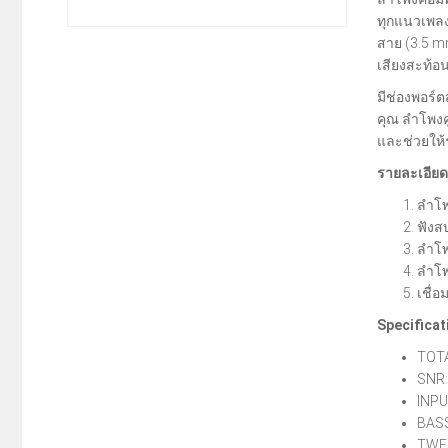
ทุกแนวเพลงท
สาย (3.5 m
เสียงสะท้อนไ
มีช่องพอร์ต
คุณ ลำโพงค
และช่วยให้
รายละเอียด
ลำโพ
ฟังส
ลำโพ
ลำโพ
เชื่
Specificat
TOTA
SNR:
INPU
BASS
TWEE