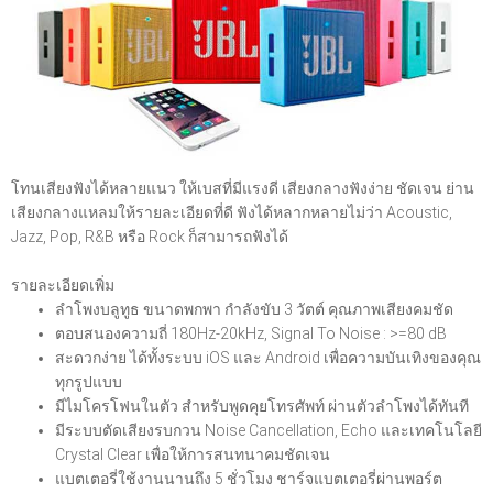
โทนเสียงฟังได้หลายแนว ให้เบสที่มีแรงดี เสียงกลางฟังง่าย ชัดเจน ย่าน
เสียงกลางแหลมให้รายละเอียดที่ดี ฟังได้หลากหลายไม่ว่า Acoustic,
Jazz, Pop, R&B หรือ Rock ก็สามารถฟังได้
รายละเอียดเพิ่ม
ลำโพงบลูทูธ ขนาดพกพา กำลังขับ 3 วัตต์ คุณภาพเสียงคมชัด
ตอบสนองความถี่ 180Hz-20kHz, Signal To Noise : >=80 dB
สะดวกง่าย ได้ทั้งระบบ iOS และ Android เพื่อความบันเทิงของคุณ
ทุกรูปแบบ
มีไมโครโฟนในตัว สำหรับพูดคุยโทรศัพท์ ผ่านตัวลำโพงได้ทันที
มีระบบตัดเสียงรบกวน Noise Cancellation, Echo และเทคโนโลยี
Crystal Clear เพื่อให้การสนทนาคมชัดเจน
แบตเตอรี่ใช้งานนานถึง 5 ชั่วโมง ชาร์จแบตเตอรี่ผ่านพอร์ต