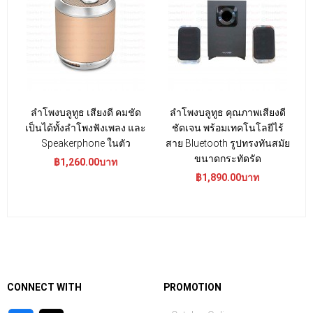
ลำโพงบลูทูธ เสียงดี คมชัด
ลําโพงบลูทูธ คุณภาพเสียงดี
B
เป็นได้ทั้งลำโพงฟังเพลง และ
ชัดเจน พร้อมเทคโนโลยีไร้
Speakerphone ในตัว
สาย Bluetooth รูปทรงทันสมัย
ขนาดกระทัดรัด
฿1,260.00บาท
฿1,890.00บาท
CONNECT WITH
PROMOTION