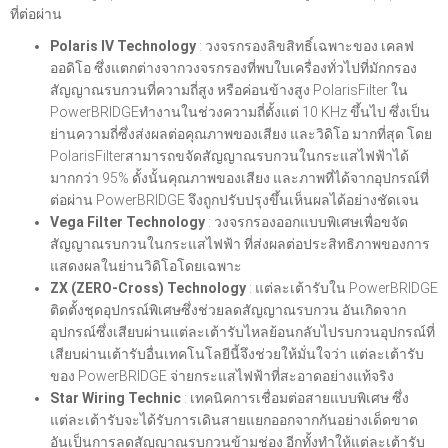
ที่ต่อผ่าน
Polaris IV Technology
: วงจรกรองลิขสิทธิ์เฉพาะของ เคลฟ
ออดิโอ ซึ่งแตกต่างจากวงจรกรองที่พบใบเครื่องทั่วไปที่มักกรอง
สัญญาณรบกวนที่ความถี่สูง หรือค่อนข้างสูง PolarisFilter ใน
PowerBRIDGEทำงานในช่วงความถี่ตั้งแต่ 10 KHz ขึ้นไป ซึ่งเป็น
ย่านความถี่ซึ่งส่งผลต่อคุณภาพของเสียง และวิดิโอ มากที่สุด โดย
PolarisFilterสามารถขจัดสัญญาณรบกวนในกระแสไฟฟ้าได้
มากกว่า 95% ดั้งนั้นคุณภาพของเสียง และภาพที่ได้จากอุปกรณ์ที่
ต่อผ่าน PowerBRIDGE จึงถูกปรับปรุงขึ้นเห็นผลได้อย่างชัดเจน
Vega Filter Technology
: วงจรกรองออกแบบพิเศษเพื่อขจัด
สัญญาณรบกวนในกระแสไฟฟ้า ที่ส่งผลต่อประสิทธิภาพของการ
แสดงผลในย่านวิดิโอโดยเฉพาะ
ZX (ZERO-Cross) Technology
: แต่ละเต้ารับใน PowerBRIDGE
ติดตั้งชุดอุปกรณ์พิเศษซึ่งช่วยลดสัญญาณรบกวน อันเกิดจาก
อุปกรณ์ซึ่งเสียบผ่านแต่ละเต้ารับไหลย้อนกลับไปรบกวนอุปกรณ์ที่
เสียบผ่านเต้ารับอื่นเทคโนโลยีนี้จึงช่วยให้มั่นใจว่า แต่ละเต้ารับ
ของ PowerBRIDGE จ่ายกระแสไฟฟ้าที่สะอาดอย่างแท้จริง
Star Wiring Technic
: เทคนิคการเชื่อมต่อสายแบบพิเศษ ซึ่ง
แต่ละเต้ารับจะได้รับการเดินสายแยกออกจากกันอย่างเด็ดขาด
อันเป็นการลดสัญญาณรบกวนข้ามช่อง อีกทั้งทำให้แต่ละเต้ารับ