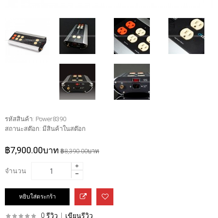
รหัสสินค้า:
Power8390
สถานะสต๊อก:
มีสินค้าในสต๊อก
฿7,900.00บาท
฿8,390.00บาท
จำนวน
0 รีวิว
|
เขียนรีวิว