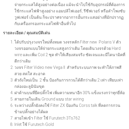
จ่ายกระแสได้สูงอย่างต่อเนื่อง แม้จะนำไปใช้กับอุปกรณ์ที่ต้องการ
ใช้กระแสไฟฟ้าสูงอย่าง แอมปลิไฟเออร์, รีซีฟเวอร์ หรือลำโพงซับ
วูฟเฟอร์ เป็นต้น ก็จะปราศจากอาการอั้นกระแสอย่างที่มักปรากฏ
กับเครื่องกรองกระแสไฟฟ้าอื่นทั่วไป
รายละเอียด / คุณสมบัติเด่น
ได้ปรับปรุงวงจรใหม่ทั้งหมด วงจรหลัก Filter new Polaris V ตัว
วงจรออกแบบให้จ่ายกระแสสูงกว่าเดิม โดยเดินวงจรด้วย Hard
wire และเพิ่ม Coil 2 ชุด ทำให้เสียงสมจริง ชัดเจนและมีไดนามิคที่
ดีกว่าเดิม
วงจร Filter Video new Vega ll สำหรับระบบภาพ จะทำให้ภาพสี
สวย สดใส สะอาด
ตัวถังใหม่เป็น 2 ชั้น ป้องกันการกวนได้ดีกว่าเดิม 2 เท่า เทียบเท่า
กล่องอะลูมินัมขุด
ฝาด้านบนที่ยึดปลั๊กไฟ เพิ่มความหนาอีก 30% แข็งแรงกว่าทุกยี่ห้อ
สายภายในเดิน Ground แบบ star wiring
ระหว่างปลั๊กยังคงใช้ Filter ZX ป้องกัน Corss talk ที่ลดการกวน
ข้ามปลั๊กอย่างได้ผล
สายไฟเข้า Filter ใช้ Furutech 3Ts762
Inlet ใช้ Furutech Gold