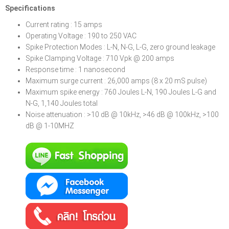
Specifications
Current rating : 15 amps
Operating Voltage : 190 to 250 VAC
Spike Protection Modes : L-N, N-G, L-G, zero ground leakage
Spike Clamping Voltage : 710 Vpk @ 200 amps
Response time : 1 nanosecond
Maximum surge current : 26,000 amps (8 x 20 mS pulse)
Maximum spike energy : 760 Joules L-N, 190 Joules L-G and
N-G, 1,140 Joules total
Noise attenuation : >10 dB @ 10kHz, >46 dB @ 100kHz, >100
dB @ 1-10MHZ