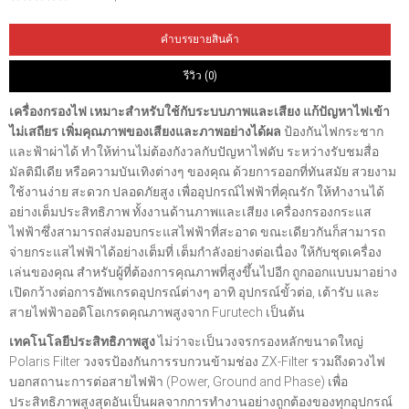
คำบรรยายสินค้า
รีวิว (0)
เครื่องกรองไฟ เหมาะสำหรับใช้กับระบบภาพและเสียง แก้ปัญหาไฟเข้า
ไม่เสถียร เพิ่มคุณภาพของเสียงและภาพอย่างได้ผล
ป้องกันไฟกระชาก
และฟ้าผ่าได้ ทำให้ท่านไม่ต้องกังวลกับปัญหาไฟดับ ระหว่างรับชมสื่อ
มัลติมีเดีย หรือความบันเทิงต่างๆ ของคุณ ด้วยการออกที่ทันสมัย สวยงาม
ใช้งานง่าย สะดวก ปลอดภัยสูง เพื่ออุปกรณ์ไฟฟ้าที่คุณรัก ให้ทำงานได้
อย่างเต็มประสิทธิภาพ ทั้งงานด้านภาพและเสียง เครื่องกรองกระแส
ไฟฟ้าซึ่งสามารถส่งมอบกระแสไฟฟ้าที่สะอาด ขณะเดียวกันก็สามารถ
จ่ายกระแสไฟฟ้าได้อย่างเต็มที่ เต็มกำลังอย่างต่อเนื่อง ให้กับชุดเครื่อง
เล่นของคุณ สำหรับผู้ที่ต้องการคุณภาพที่สูงขึ้นไปอีก ถูกออกแบบมาอย่าง
เปิดกว้างต่อการอัพเกรดอุปกรณ์ต่างๆ อาทิ อุปกรณ์ขั้วต่อ, เต้ารับ และ
สายไฟฟ้าออดิโอเกรดคุณภาพสูงจาก Furutech เป็นต้น
เทคโนโลยีประสิทธิภาพสูง
ไม่ว่าจะเป็นวงจรกรองหลักขนาดใหญ่
Polaris Filter วงจรป้องกันการรบกวนข้ามช่อง ZX-Filter รวมถึงดวงไฟ
บอกสถานะการต่อสายไฟฟ้า (Power, Ground and Phase) เพื่อ
ประสิทธิภาพสูงสุดอันเป็นผลจากการทำงานอย่างถูกต้องของทุกอุปกรณ์