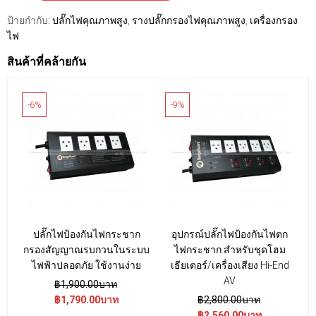
ป้ายกำกับ:
ปลั๊กไฟคุณภาพสูง
,
รางปลั๊กกรองไฟคุณภาพสูง
,
เครื่องกรอง
ไฟ
สินค้าที่คล้ายกัน
-6%
-9%
-
ปลั๊กไฟป้องกันไฟกระชาก
อุปกรณ์ปลั๊กไฟป้องกันไฟตก
ป
กรองสัญญาณรบกวนในระบบ
ไฟกระชาก สำหรับชุดโฮม
ไฟฟ้าปลอดภัย ใช้งานง่าย
เธียเตอร์/เครื่องเสียง Hi-End
AV
฿1,900.00บาท
฿1,790.00บาท
฿2,800.00บาท
฿2,560.00บาท