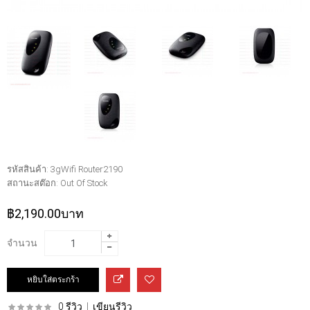
รหัสสินค้า:
3gWifi Router2190
สถานะสต๊อก:
Out Of Stock
฿2,190.00บาท
จำนวน
0 รีวิว
|
เขียนรีวิว