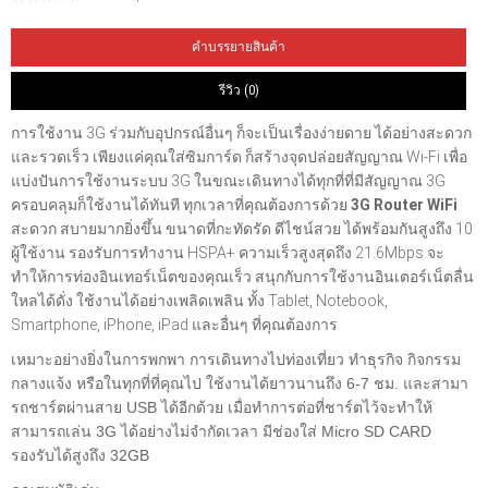
คำบรรยายสินค้า
รีวิว (0)
การใช้งาน 3G ร่วมกับอุปกรณ์อื่นๆ ก็จะเป็นเรื่องง่ายดาย ได้อย่างสะดวก
และรวดเร็ว เพียงแค่คุณใส่ซิมการ์ด ก็สร้างจุดปล่อยสัญญาณ Wi-Fi เพื่อ
แบ่งปันการใช้งานระบบ 3G ในขณะเดินทางได้ทุกที่ที่มีสัญญาณ 3G
ครอบคลุมก็ใช้งานได้ทันที ทุกเวลาที่คุณต้องการด้วย
3G Router WiFi
สะดวก สบายมากยิ่งขึ้น ขนาดที่กะทัดรัด ดีไชน์สวย ได้พร้อมกันสูงถึง 10
ผู้ใช้งาน รองรับการทำงาน HSPA+ ความเร็วสูงสุดถึง 21.6Mbps จะ
ทำให้การท่องอินเทอร์เน็ตของคุณเร็ว สนุกกับการใช้งานอินเตอร์เน็ตลื่น
ใหลได้ดั่ง ใช้งานได้อย่างเพลิดเพลิน ทั้ง Tablet, Notebook,
Smartphone, iPhone, iPad และอื่นๆ ที่คุณต้องการ
เหมาะอย่างยิ่งในการพกพา การเดินทางไปท่องเที่ยว
ทำธุรกิจ กิจกรรม
กลางแจ้ง หรือในทุกที่ที่คุณไป
ใช้งานได้ยาวนานถึง 6-7 ชม.
และสามา
รถชาร์ตผ่านสาย USB ได้อีกด้วย เมื่อทำการต่อที่ชาร์ตไว้จะทำให้
สามารถเล่น 3G
ได้อย่างไม่จำกัดเวลา มีช่องใส่
Micro SD CARD
รองรับได้สูงถึง 32GB