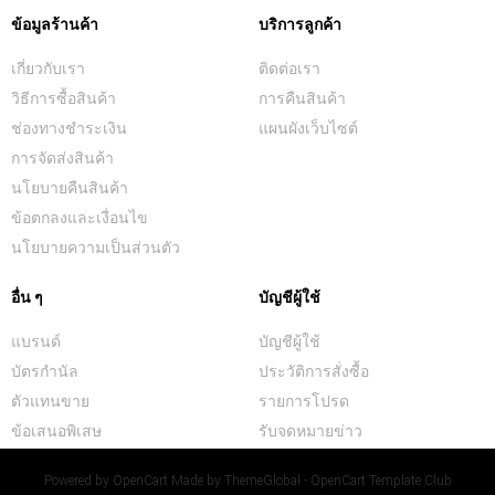
ข้อมูลร้านค้า
บริการลูกค้า
เกี่ยวกับเรา
ติดต่อเรา
วิธีการซื้อสินค้า
การคืนสินค้า
ช่องทางชำระเงิน
แผนผังเว็บไซต์
การจัดส่งสินค้า
นโยบายคืนสินค้า
ข้อตกลงและเงื่อนไข
นโยบายความเป็นส่วนตัว
อื่น ๆ
บัญชีผู้ใช้
แบรนด์
บัญชีผู้ใช้
บัตรกำนัล
ประวัติการสั่งซื้อ
ตัวแทนขาย
รายการโปรด
ข้อเสนอพิเสษ
รับจดหมายข่าว
Powered by
OpenCart
Made by
ThemeGlobal - OpenCart Template Club