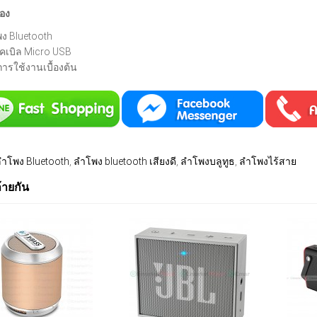
่อง
ง Bluetooth
คเบิล Micro USB
อการใช้งานเบื้องต้น
ำโพง Bluetooth
,
ลำโพง bluetooth เสียงดี
,
ลำโพงบลูทูธ
,
ลำโพงไร้สาย
ล้ายกัน