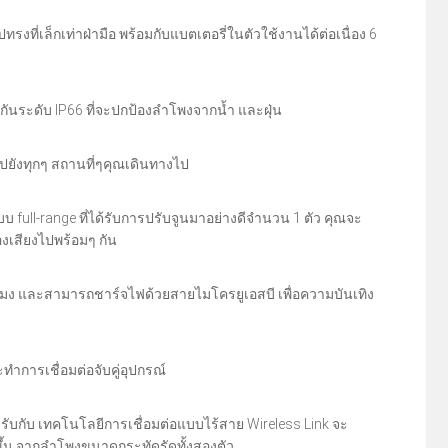
ที่เล็กเท่าฝ่ามือ พร้อมกับแบตเตอรี่ในตัวใช้งานได้ต่อเนื่อง 6
ันระดับ IP66 ที่จะปกป้องลำโพงจากน้ำ และฝุ่น
ไปยังทุกๆ สถานที่ๆคุณเดินทางไป
บ full-range ที่ได้รับการปรับจูนมาอย่างดีจำนวน 1 ตัว คุณจะ
องเสียงไปพร้อมๆ กัน
ั่วโมง และสามารถชาร์จไฟด้วยสายไมโครยูเอสบี เพื่อความบันเทิง
ทำการเชื่อมต่อจับคู่อุปกรณ์
องรับกับ เทคโนโลยีการเชื่อมต่อแบบไร้สาย Wireless Link จะ
งขึ้น จากลำโพงขนาดกระทัดรัดทั้งสองตัว