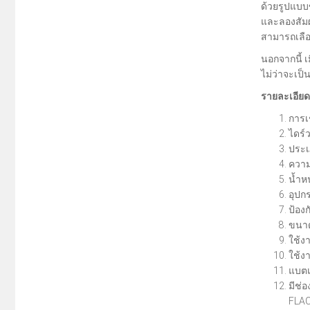
ด้วยรูปแบบ
และลองสัมผ
สามารถเลือ
นอกจากนี้ 
ไม่ว่าจะเป็
รายละเอียด
การเ
ไดร์
ประเ
ความ
น้ำห
อุปก
ป้องก
ขนาด
ใช้ง
ใช้ง
แบตเ
มีช่
FLAC