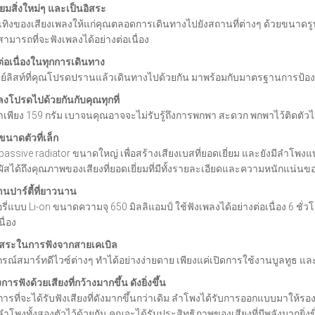
นิยมสิ่งใหม่ๆ และเป็นอิสระ
ทิงของเสียงเพลงให้แก่คุณตลอดการเดินทางไปยังสถานที่ต่างๆ ด้วยขนาดรูปทรง
สามารถที่จะฟังเพลงได้อย่างต่อเนื่อง
ี่ต่อเนื่องในทุกการเดินทาง
ลย์ลิสท์ที่คุณโปรดปรานแล้วเดินทางไปด้วยกัน มาพร้อมกับมาตรฐานการป้องก
โปรดไปด้วยกันกับคุณทุกที่
บาเพียง 159 กรัม เบาจนคุณอาจจะไม่รับรู้ถึงการพกพา สะดวก พกพาไว้ติดตัว
ขนาดตัวที่เล็ก
assive radiator ขนาดใหญ่ เพื่อสร้างเสียงเบสที่ยอดเยี่ยม และยังมีลำโพงแบ
ัสได้ถึงคุณภาพของเสียงที่ยอดเยี่ยมที่มีทั้งรายละเอียดและความหนักแน่นข
งานปาร์ตี้ที่ยาวนาน
ี่แบบ Li-on ขนาดความจุ 650 มิลลิแอมป์ ใช้ฟังเพลงได้อย่างต่อเนื่อง 6 ช
นื่อง
ิสระในการฟังจากสายเคเบิล
ปกรณ์สมาร์ทดีไวซ์ต่างๆ ทำได้อย่างง่ายดาย เพียงแค่เปิดการใช้งานบูลทูธ และ
การฟังด้วยเสียงที่กว้างมากขึ้น ดังยิ่งขึ้น
งการที่จะได้รับฟังเสียงที่ดังมากขึ้นกว่าเดิม ลำโพงได้รับการออกแบบมาให้ร
ลำโพงทั้งสองตัวไว้ด้วยกัน คุณจะได้รับประสิทธิภาพของเสียงที่มีพลังมากยิ่