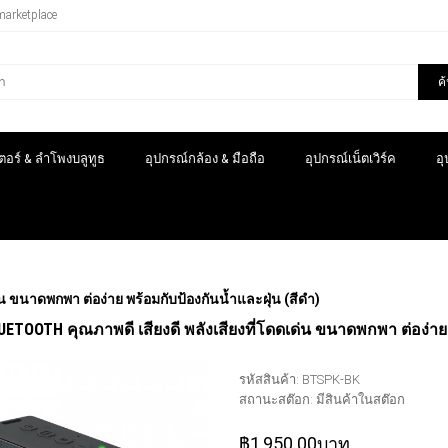
marketplace
ค
อร์ & ลำโพงบลูทูธ
อุปกรณ์กล้อง & มือถือ
อุปกรณ์เน็ตเวิร์ค
อ
 ขนาดพกพา ต่อง่าย พร้อมกับป้องกันน้ำและฝุ่น (สีดำ)
ETOOTH คุณภาพดี เสียงดี พลังเสียงที่โดดเด่น ขนาดพกพา ต่อง่าย พ
รหัสสินค้า:
BTSPK-BK
สถานะสต๊อก:
มีสินค้าในสต๊อก
฿1,950.00บาท