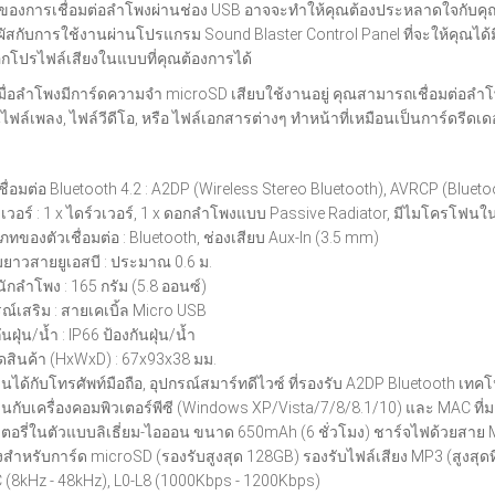
ของการเชื่อมต่อลำโพงผ่านช่อง USB อาจจะทำให้คุณต้องประหลาดใจกับคุณภาพข
ัสกับการใช้งานผ่านโปรแกรม Sound Blaster Control Panel ที่จะให้คุณได้ม
กโปรไฟล์เสียงในแบบที่คุณต้องการได้
เมื่อลำโพงมีการ์ดความจำ microSD เสียบใช้งานอยู่ คุณสามารถเชื่อมต่อลำ
นไฟล์เพลง, ไฟล์วีดีโอ, หรือ ไฟล์เอกสารต่างๆ ทำหน้าที่เหมือนเป็นการ์ดรีดเดอ
ชื่อมต่อ Bluetooth 4.2 : A2DP (Wireless Stereo Bluetooth), AVRCP (Bluet
วเวอร์ : 1 x ไดร์วเวอร์, 1 x ดอกลำโพงแบบ Passive Radiator, มีไมโครโฟนใ
ภทของตัวเชื่อมต่อ : Bluetooth, ช่องเสียบ Aux-In (3.5 mm)
ยาวสายยูเอสบี : ประมาณ 0.6 ม.
นักลำโพง : 165 กรัม (5.8 ออนซ์)
รณ์เสริม : สายเคเบิ้ล Micro USB
ันฝุ่น/น้ำ : IP66 ป้องกันฝุ่น/น้ำ
สินค้า (HxWxD) : 67x93x38 มม.
านได้กับโทรศัพท์มือถือ, อุปกรณ์สมาร์ทดีไวซ์ ที่รองรับ A2DP Bluetooth เทค
านกับเครื่องคอมพิวเตอร์พีซี (Windows XP/Vista/7/8/8.1/10) และ MAC ที่
ตอรี่ในตัวแบบลิเธี่ยม-ไอออน ขนาด 650mAh (6 ชั่วโมง) ชาร์จไฟด้วยสาย
องสำหรับการ์ด microSD (รองรับสูงสุด 128GB) รองรับไฟล์เสียง MP3 (สูงสุด
 (8kHz - 48kHz), L0-L8 (1000Kbps - 1200Kbps)