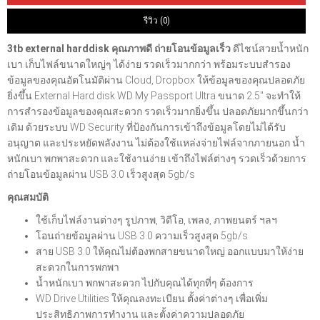
รีวิว (0)
3tb external harddisk คุณภาพดี ถ่ายโอนข้อมูลเร็ว
ดีไชน์สวยน้ำหนัก
เบา เก็บไฟล์ขนาดใหญ่ๆ ได้ง่าย รวดเร็วมากกว่า พร้อมระบบสำรอง
ข้อมูลของคุณอัตโนมัติผ่าน Cloud, Dropbox ให้ข้อมูลของคุณปลอดภัย
ยิ่งขึ้น External Hard disk WD My Passport Ultra ขนาด 2.5" จะทำให้
การสำรองข้อมูลของคุณสะดวก รวดเร็วมากยิ่งขึ้น ปลอดภัยมากขึ้นกว่า
เดิม ด้วยระบบ WD Security ที่ป้องกันการเข้าถึงข้อมูลโดยไม่ได้รับ
อนุญาต และประหยัดพลังงาน ไม่ต้องใช้แหล่งจ่ายไฟล์จากภายนอก น้ำ
หนักเบา พกพาสะดวก และใช้งานง่าย เข้าถึงไฟล์ต่างๆ รวดเร็วด้วยการ
ถ่ายโอนข้อมูลผ่าน USB 3.0 เร็วสูงสุด 5gb/s
คุณสมบัติ
ใช้เก็บไฟล์งานต่างๆ รูปภาพ, วิดีโอ, เพลง, ภาพยนตร์ ฯลฯ
โอนถ่ายข้อมูลผ่าน USB 3.0 ความเร็วสูงสุด 5gb/s
สาย USB 3.0 ให้คุณไม่ต้องพกสายขนาดใหญ่ ออกแบบมาให้ง่าย
สะดวกในการพกพา
น้ำหนักเบา พกพาสะดวก ไปกับคุณได้ทุกที่ๆ ต้องการ
WD Drive Utilities ให้คุณลงทะเบียน ตั้งค่าต่างๆ เพื่อเพิ่ม
ประสิทธิภาพการทำงาน และตั้งค่าความปลอดภัย