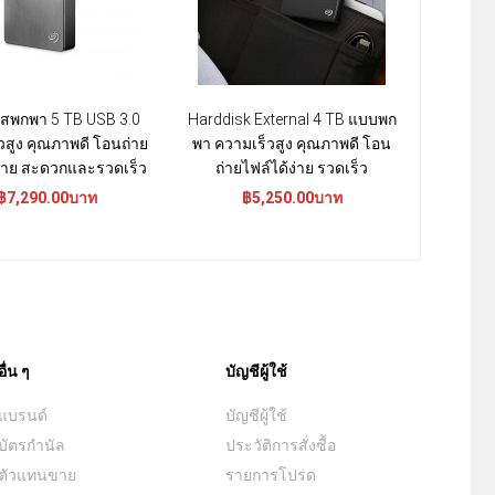
ิสพกพา 5 TB USB 3.0
Harddisk External 4 TB แบบพก
ฮาร์ดดิส
วสูง คุณภาพดี โอนถ่าย
พา ความเร็วสูง คุณภาพดี โอน
ความเร็วสู
ง่าย สะดวกและรวดเร็ว
ถ่ายไฟล์ได้ง่าย รวดเร็ว
แค่ลาก
฿7,290.00บาท
฿5,250.00บาท
฿1
อื่น ๆ
บัญชีผู้ใช้
แบรนด์
บัญชีผู้ใช้
บัตรกำนัล
ประวัติการสั่งซื้อ
ตัวแทนขาย
รายการโปรด