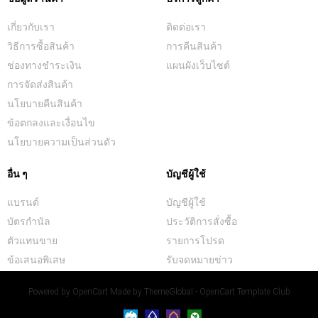
เกี่ยวกับเรา
ติดต่อเรา
วิธีการซื้อสินค้า
การคืนสินค้า
ช่องทางชำระเงิน
แผนผังเว็บไซต์
การจัดส่งสินค้า
นโยบายคืนสินค้า
ข้อตกลงและเงื่อนไข
นโยบายความเป็นส่วนตัว
อื่น ๆ
บัญชีผู้ใช้
แบรนด์
บัญชีผู้ใช้
บัตรกำนัล
ประวัติการสั่งซื้อ
ตัวแทนขาย
รายการโปรด
ข้อเสนอพิเสษ
รับจดหมายข่าว
Powered by
OpenCart
Made by
ThemeGlobal - OpenCart Template Club