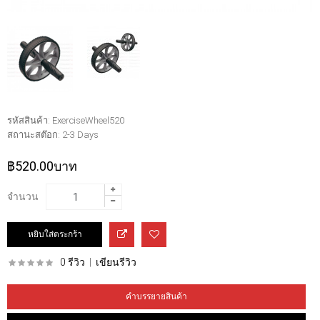
รหัสสินค้า:
ExerciseWheel520
สถานะสต๊อก:
2-3 Days
฿520.00บาท
จำนวน
0 รีวิว
|
เขียนรีวิว
คำบรรยายสินค้า