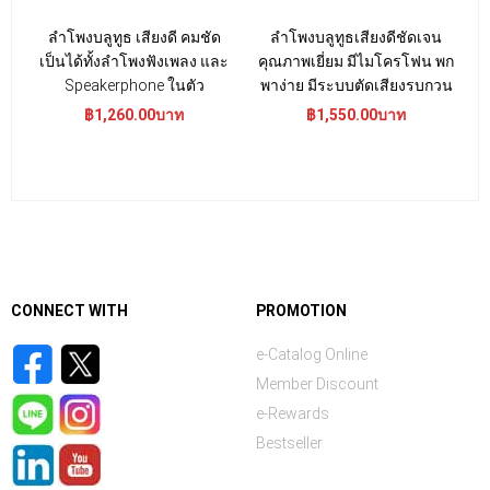
ลำโพงบลูทูธ เสียงดี คมชัด
ลำโพงบลูทูธเสียงดีชัดเจน
ล
เป็นได้ทั้งลำโพงฟังเพลง และ
คุณภาพเยี่ยม มีไมโครโฟน พก
Speakerphone ในตัว
พาง่าย มีระบบตัดเสียงรบกวน
พ
฿1,260.00บาท
฿1,550.00บาท
CONNECT WITH
PROMOTION
e-Catalog Online
Member Discount
e-Rewards
Bestseller