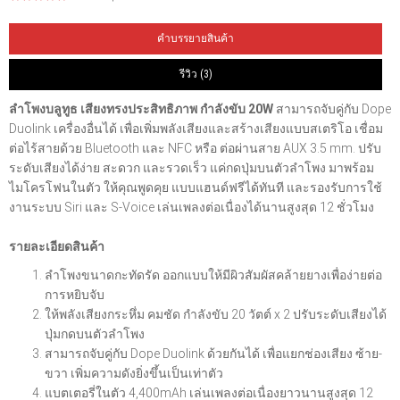
คำบรรยายสินค้า
รีวิว (3)
ลำโพงบลูทูธ เสียงทรงประสิทธิภาพ กำลังขับ 20W
สามารถจับคู่กับ Dope
Duolink เครื่องอื่นได้ เพื่อเพิ่มพลังเสียงและสร้างเสียงแบบสเตริโอ เชื่อม
ต่อไร้สายด้วย Bluetooth และ NFC หรือ ต่อผ่านสาย AUX 3.5 mm. ปรับ
ระดับเสียงได้ง่าย สะดวก และรวดเร็ว แค่กดปุ่มบนตัวลำโพง มาพร้อม
ไมโครโฟนในตัว ให้คุณพูดคุย แบบแฮนด์ฟรีได้ทันที และรองรับการใช้
งานระบบ Siri และ S-Voice เล่นเพลงต่อเนื่องได้นานสูงสุด 12 ชั่วโมง
รายละเอียดสินค้า
ลำโพงขนาดกะทัดรัด ออกแบบให้มีผิวสัมผัสคล้ายยางเพื่อง่ายต่อ
การหยิบจับ
ให้พลังเสียงกระหึ่ม คมชัด กำลังขับ 20 วัตต์ x 2 ปรับระดับเสียงได้
ปุ่มกดบนตัวลำโพง
สามารถจับคู่กับ Dope Duolink ด้วยกันได้ เพื่อแยกช่องเสียง ซ้าย-
ขวา เพิ่มความดังยิ่งขึ้นเป็นเท่าตัว
แบตเตอรี่ในตัว 4,400mAh เล่นเพลงต่อเนื่องยาวนานสูงสุด 12