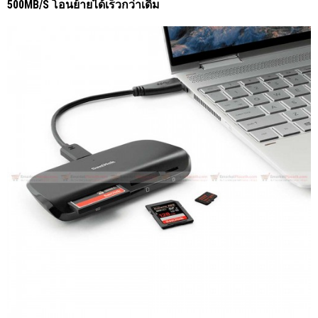
500MB/S โอนย้ายได้เร็วกว่าเดิม