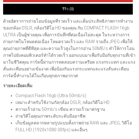
รีวิว (0)
ด้วยอัตราการถ่ายโอนข้อมูลที่รวดเร็ว และเต็มประสิทธิภาพการทำงาน
ของกล้อง DSLR, กล้องวิดีโอ HD ของคุณ กับ COMPACT FLASH 16gb
ULTRA เป็นผู้ช่วยคุณ เพื่อการบันทึกที่ต่อเนื่องไม่สะดุด ในระหว่างการ
ถ่ายภาพในโหมดต่อเนื่อง โหมดรวดเร็ว และ RAW รวมถึง JPEG เพื่อให้
คุณถ่ายภาพที่ดีทีสุด และความเร็วสูงในการอ่าน 50MB/s ทำให้การโอน
ภาพไปยังคอมพิวเตอร์ทำได้รวดเร็ว ออกแบบมาเพื่อรับมือกับทุกงานที่เข้า
มาในชีวิตคุณ การ์ดนี้ผ่านการทดสอบความเครียด แรงกระแทก และแรง
สั่นสะเทือนอย่างเข้มงวด เพื่อป้องกันแรงกระแทกและแรงสั่นสะเทือน
การ์ดนี้ทำงานได้ในเกือบทุกสภาพอากาศ
รายละเอียดเพิ่ม
Compact Flash 16gb (Ultra 50mb/s)
เหมาะสำหรับใช้งานกัลกล้อง DSLR, กล้องวิดีโอ HD
ความเร็วอ่าน 50mb/s เขียน ความเร็วมาตรฐาน
ถ่ายวิดีโอคุณภาพระดับระดับมืออาชีพ
เก็บข้อมูลหลากหลายรูปแบบทั้งภาพถ่าย RAW และ JPEG, วิดีโอ
FULL HD (1920x1080 30fps) และอื่นๆ