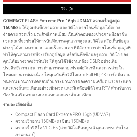
รีวิว (0)
COMPACT FLASH Extreme Pro 16gb UDMA7 ความเร็วสูงสุด
160MB/s
ให้คุณบันทึกภาพถ่ายและวิดีโอ ถ่ายโอนข้อมูล ได้อย่าง
ง่ายดาย รวดเร็ว ประสิทธิภาพเยี่ยม
เป็นคำตอบของช่างภาพมืออาชีพ
เช่นคุณ ที่จะช่วยให้การบันทึกภาพคุณภาพสูงและวิดีโอ หรือเก็บข้อมูล
ต่างๆ ได้อย่างมากมาย และเร็วกว่าเคย ที่มีอัตราการถ่ายโอนข้อมูลสูงที่
ทำให้คุณสามารถที่จะเรียกดูข้อมูล หรือบันทึกข้อมูลรูปถ่าย วิดีโอ ของ
คุณได้อย่างรวดเร็วทันใจ ให้คุณได้ใช้งานกล้อง DSLR อย่างเต็ม
ประสิทธิภาพ เช่น การถ่ายภาพหลายเฟรมต่อวินาที และการถ่ายใน
โหมดถ่ายภาพต่อเนื่อง ให้คุณบันทึกวิดีโอแบบ Full HD, 4K การ์ดมีความ
ทนทาน ผ่านการทดสอบด้วยกระบวนการของความเครียด แรงกระแทก
และแรงสั่นสะเทือนอย่างเข้มงวด และมีเคลือบซิลิโคน RTV สำหรับการ
ป้องกันเสริมจากแรงกระแทกและแรงสั่นสะเทือน
รายละเอียดเพิ่ม
Compact Flash Card Extreme PRO 16gb (UDMA7)
ความเร็วอ่าน 160MB/s เขียน 150MB/s
ความเร็ววิดีโอ VPG-65 (ถ่ายวิดีโอที่สมบูรณ์ คุณภาพระดับโรง
ภาพยนตร์)