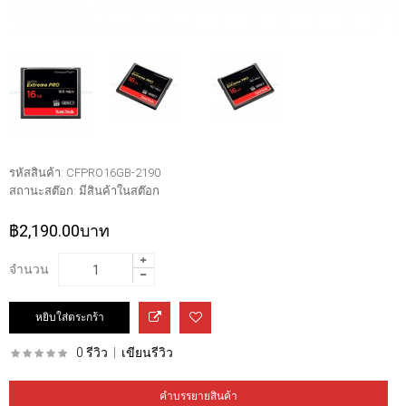
รหัสสินค้า:
CFPRO16GB-2190
สถานะสต๊อก:
มีสินค้าในสต๊อก
฿2,190.00บาท
จำนวน
0 รีวิว
|
เขียนรีวิว
คำบรรยายสินค้า