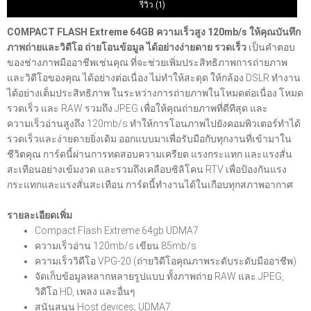
รีวิว (1)
COMPACT FLASH Extreme 64GB ความเร็วสูง 120mb/s ให้คุณบันทึก
ภาพถ่ายและวิดีโอ ถ่ายโอนข้อมูล ได้อย่างง่ายดาย รวดเร็ว
เป็นคำตอบ
ของช่างภาพมืออาชีพเช่นคุณ ที่จะช่วยเพิ่มประสิทธิภาพการถ่ายภาพ
และวิดีโอของคุณ ได้อย่างต่อเนื่อง ไม่ทำให้สะดุด ให้กล้อง DSLR ทำงาน
ได้อย่างเต็มประสิทธิภาพ ในระหว่างการถ่ายภาพในโหมดต่อเนื่อง โหมด
รวดเร็ว และ RAW รวมถึง JPEG เพื่อให้คุณถ่ายภาพที่ดีทีสุด และ
ความเร็วอ่านสูงถึง 120mb/s ทำให้การโอนภาพไปยังคอมพิวเตอร์ทำได้
รวดเร็วและง่ายดายยิ่งเดิม ออกแบบมาเพื่อรับมือกับทุกงานที่เข้ามาใน
ชีวิตคุณ การ์ดนี้ผ่านการทดสอบความเครียด แรงกระแทก และแรงสั่น
สะเทือนอย่างเข้มงวด และรวมถึงเคลือบซิลิโคน RTV เพื่อป้องกันแรง
กระแทกและแรงสั่นสะเทือน การ์ดนี้ทำงานได้ในเกือบทุกสภาพอากาศ
รายละเอียดเพิ่ม
Compact Flash Extreme 64gb UDMA7
ความเร็วอ่าน 120mb/s เขียน 85mb/s
ความเร็ววิดีโอ VPG-20 (ถ่ายวิดีโอคุณภาพระดับระดับมืออาชีพ)
จัดเก็บข้อมูลหลากหลายรูปแบบ ทั้งภาพถ่าย RAW และ JPEG,
วิดีโอ HD, เพลง และอื่นๆ
สนันสนุน Host devices; UDMA7