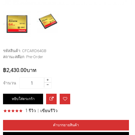
รหัสสินค้า:
CFCARD64GB
สถานะสต๊อก:
Pre-Order
฿2,430.00บาท
จำนวน
1 รีวิว
|
เขียนรีวิว
คำบรรยายสินค้า