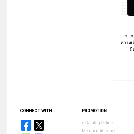
micr
ความเร
ม
CONNECT WITH
PROMOTION
e-Catalog Online
Member Discount