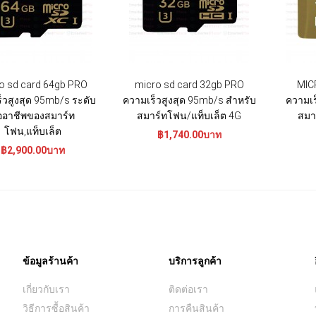
o sd card 64gb PRO
micro sd card 32gb PRO
MIC
็วสูงสุด 95mb/s ระดับ
ความเร็วสูงสุด 95mb/s สำหรับ
ความเร
ืออาชีพของสมาร์ท
สมาร์ทโฟน/แท็บเล็ต 4G
สมา
โฟน,แท็บเล็ต
฿1,740.00บาท
฿2,900.00บาท
ข้อมูลร้านค้า
บริการลูกค้า
เกี่ยวกับเรา
ติดต่อเรา
วิธีการซื้อสินค้า
การคืนสินค้า