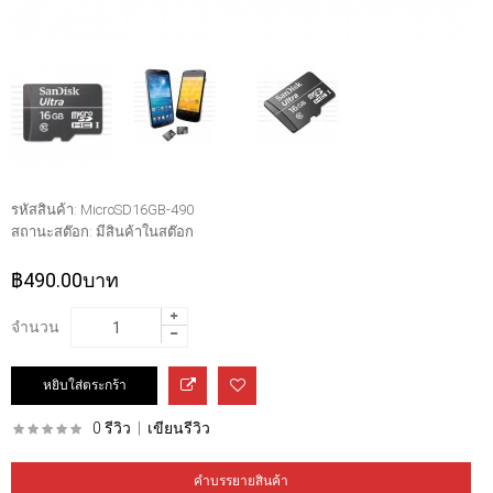
รหัสสินค้า:
MicroSD16GB-490
สถานะสต๊อก:
มีสินค้าในสต๊อก
฿490.00บาท
จำนวน
0 รีวิว
|
เขียนรีวิว
คำบรรยายสินค้า