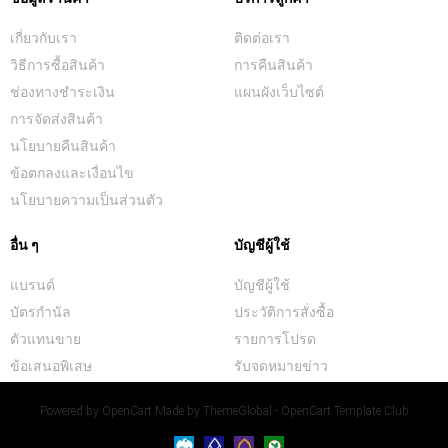
เกี่ยวกับเรา
ติดต่อเรา
วิธีการซื้อสินค้า
การคืนสินค้า
ช่องทางชำระเงิน
แผนผังเว็บไซต์
การจัดส่งสินค้า
นโยบายคืนสินค้า
ข้อตกลงและเงื่อนไข
นโยบายความเป็นส่วนตัว
อื่น ๆ
บัญชีผู้ใช้
แบรนด์
บัญชีผู้ใช้
บัตรกำนัล
ประวัติการสั่งซื้อ
ตัวแทนขาย
รายการโปรด
ข้อเสนอพิเสษ
รับจดหมายข่าว
Powered by
OpenCart
Made by
ThemeGlobal - OpenCart Template Club