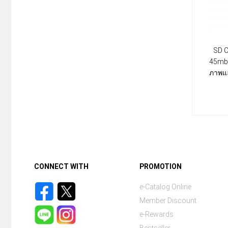
SD C
45mb/
ภาพแล
CONNECT WITH
PROMOTION
e-Catalog Online
Member Discount
e-Rewards
Bestseller