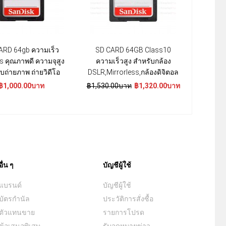
ARD 64gb ความเร็ว
SD CARD 64GB Class10
 คุณภาพดี ความจุสูง
ความเร็วสูง สำหรับกล้อง
บถ่ายภาพ ถ่ายวิดีโอ
DSLR,Mirrorless,กล้องดิจิตอล
฿1,000.00บาท
฿1,530.00บาท
฿1,320.00บาท
อื่น ๆ
บัญชีผู้ใช้
แบรนด์
บัญชีผู้ใช้
บัตรกำนัล
ประวัติการสั่งซื้อ
ตัวแทนขาย
รายการโปรด
ข้อเสนอพิเสษ
รับจดหมายข่าว