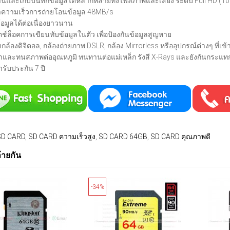
่านและเก็บบันทึกข้อมูลได้หลากหลายทั้งไฟล์ภาพและเสียง ระดับ Full HD (1
าความเร็วการถ่ายโอนข้อมูล 48MB/s
้อมูลได้ต่อเนื่องยาวนาน
ตช์ล็อคการเขียนทับข้อมูลในตัว เพื่อป้องกันข้อมูลสูญหาย
บกล้องดิจิตอล, กล้องถ่ายภาพ DSLR, กล้อง Mirrorless หรืออุปกรณ์ต่างๆ ที่เข
้ำและทนสภาพต่ออุณหภูมิ ทนทานต่อแม่เหล็ก รังสี X-Rays และยังกันกระแทก
ารับประกัน 7 ปี
SD CARD
,
SD CARD ความเร็วสูง
,
SD CARD 64GB
,
SD CARD คุณภาพดี
ล้ายกัน
-34%