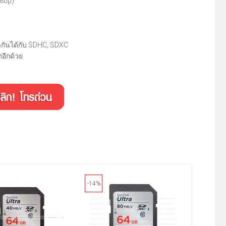
080p)
้ากันได้กับ SDHC, SDXC
อีกด้วย
-14%