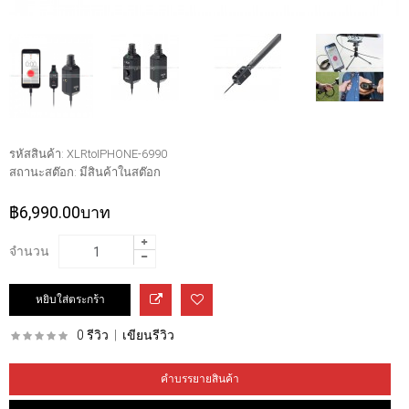
รหัสสินค้า:
XLRtoIPHONE-6990
สถานะสต๊อก:
มีสินค้าในสต๊อก
฿6,990.00บาท
จำนวน
0 รีวิว
|
เขียนรีวิว
คำบรรยายสินค้า