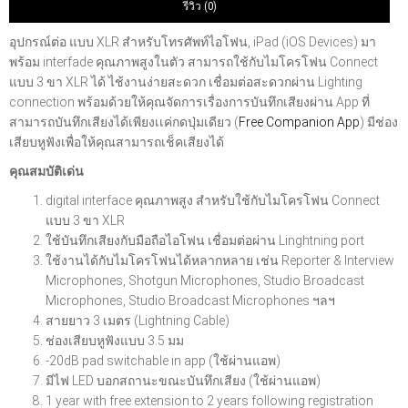
รีวิว (0)
อุปกรณ์ต่อ แบบ XLR สำหรับโทรศัพท์ไอโฟน, iPad (iOS Devices) มา
พร้อม interfade คุณภาพสูงในตัว สามารถใช้กับไมโครโฟน Connect
แบบ 3 ขา XLR ได้ ไช้งานง่ายสะดวก เชื่อมต่อสะดวกผ่าน Lighting
connection พร้อมด้วยให้คุณจัดการเรื่องการบันทึกเสียงผ่าน App ที่
สามารถบันทึกเสียงได้เพียงเเค่กดปุ่มเดียว (
Free Companion App
) มีช่อง
เสียบหูฟังเพื่อให้คุณสามารถเช็คเสียงได้
คุณสมบัติเด่น
digital interface คุณภาพสูง สำหรับใช้กับไมโครโฟน Connect
แบบ 3 ขา XLR
ใช้บันทึกเสียงกับมือถือไอโฟน เชื่อมต่อผ่าน Linghtning port
ใช้งานได้กับไมโครโฟนได้หลากหลาย เช่น Reporter & Interview
Microphones, Shotgun Microphones, Studio Broadcast
Microphones, Studio Broadcast Microphones ฯลฯ
สายยาว 3 เมตร (Lightning Cable)
ช่องเสียบหูฟังแบบ 3.5 มม
-20dB pad switchable in app (ใช้ผ่านแอพ)
มีไฟ LED บอกสถานะขณะบันทึกเสียง (ใช้ผ่านแอพ)
1 year with free extension to 2 years following registration