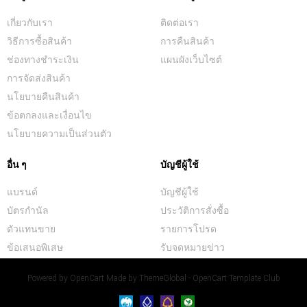
เกี่ยวกับเรา
ติดต่อเรา
วิธีการซื้อสินค้า
การคืนสินค้า
ช่องทางชำระเงิน
แผนผังเว็บไซต์
การจัดส่งสินค้า
นโยบายคืนสินค้า
ข้อตกลงและเงื่อนไข
นโยบายความเป็นส่วนตัว
อื่น ๆ
บัญชีผู้ใช้
แบรนด์
บัญชีผู้ใช้
บัตรกำนัล
ประวัติการสั่งซื้อ
ตัวแทนขาย
รายการโปรด
ข้อเสนอพิเสษ
รับจดหมายข่าว
Powered by
OpenCart
Made by
ThemeGlobal - OpenCart Template Club