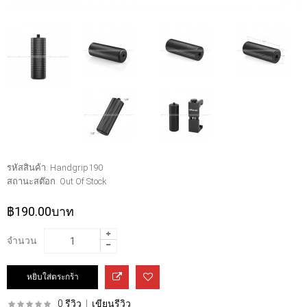
รหัสสินค้า:
Handgrip190
สถานะสต๊อก:
Out Of Stock
฿190.00บาท
จำนวน
0 รีวิว
|
เขียนรีวิว