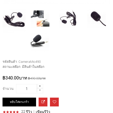
รหัสสินค้า:
CameraMic490
สถานะสต๊อก:
มีสินค้าในสต๊อก
฿340.00บาท
฿490.00บาท
จำนวน
22 รีวิว
|
เขียนรีวิว