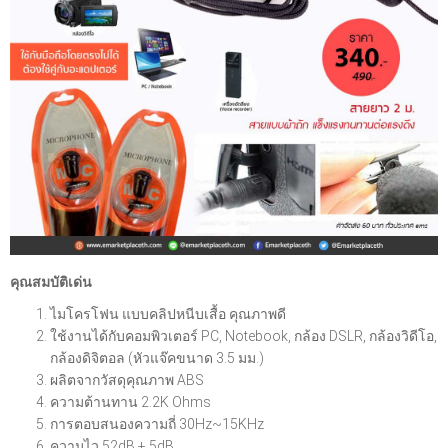
คุณสมบัติเด่น
ไมโครโฟน แบบคลิปหนีบเสื้อ คุณภาพดี
ใช้งานได้กับคอมพิวเตอร์ PC, Notebook, กล้อง DSLR, กล้องวิดีโอ,
กล้องดิจิตอล (หัวแจ๊คขนาด 3.5 มม.)
ผลิตจากวัสดุคุณภาพ ABS
ความต้านทาน 2.2K Ohms
การตอบสนองความถี่ 30Hz~15KHz
ความไว 52dB + 5dB