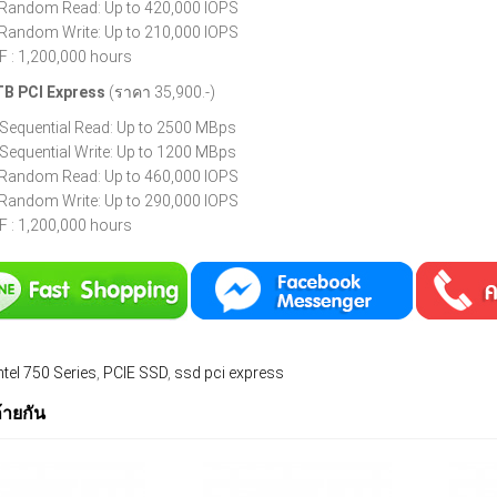
Random Read: Up to 420,000 IOPS
Random Write: Up to 210,000 IOPS
 : 1,200,000 hours
2TB
PCI Express
(ราคา 35,900.-)
Sequential Read: Up to 2500 MBps
Sequential Write: Up to 1200 MBps
Random Read: Up to 460,000 IOPS
Random Write: Up to 290,000 IOPS
 : 1,200,000 hours
ntel 750 Series
,
PCIE SSD
,
ssd pci express
ล้ายกัน