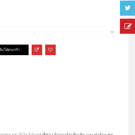
press บน PCIe 3.0 แบบสี่ช่อง ด้วยการ์ดเพิ่มเติม และฟอร์มแฟค