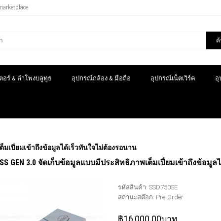
marketplace
ค
อร์ & ลำโพงบลูทูธ
อุปกรณ์กล้อง & มือถือ
อุปกรณ์เน็ตเวิร์ค
อ
มเปี่ยมเข้าถึงข้อมูลได้เร็วทันใจไม่ต้องรอนาน
SS GEN 3.0 จัดเก็บข้อมูลแบบมีประสิทธิภาพเต็มเปี่ยมเข้าถึงข้อมูล
รหัสสินค้า:
SSD750SE
สถานะสต๊อก:
Pre-Order
฿16,000.00บาท