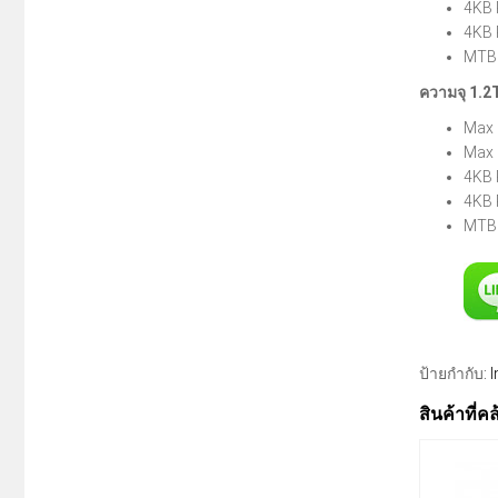
4KB 
4KB 
MTBF
ความจุ 1.
Max 
Max 
4KB 
4KB 
MTBF
ป้ายกำกับ:
I
สินค้าที่ค