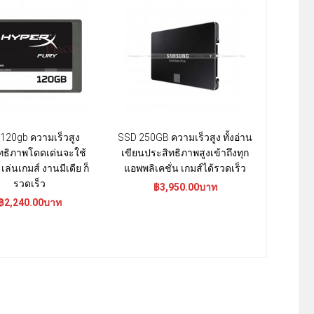
120gb ความเร็วสูง
SSD 250GB ความเร็วสูง ทั้งอ่าน
SSD 256
ทธิภาพโดดเด่นจะใช้
เขียนประสิทธิภาพสูงเข้าถึงทุก
สูงสุด 5
ล่นเกมส์ งานมีเดีย ก็
แอพพลิเคชั่น เกมส์ได้รวดเร็ว
เขียน ให้
รวดเร็ว
ป
฿3,950.00บาท
฿2,240.00บาท
฿5