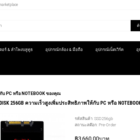
marketplace
ค
อร์ & ลำโพงบลูทูธ
อุปกรณ์กล้อง & มือถือ
อุปกรณ์เน็ตเวิร์ค
อ
้กับ PC หรือ NOTEBOOK ของคุณ
ISK 256GB ความเร็วสูงเพิ่มประสิทธิภาพให้กับ PC หรือ NOTEBO
รหัสสินค้า:
SSD256gb
สถานะสต๊อก:
Pre-Order
฿3,660.00บาท